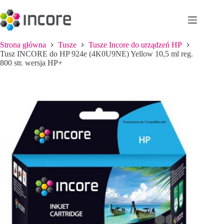
Przejdź
do
treści
Strona główna
Tusze
Tusze Incore do urządzeń HP
Tusz INCORE do HP 924e (4K0U9NE) Yellow 10,5 ml reg.
800 str. wersja HP+