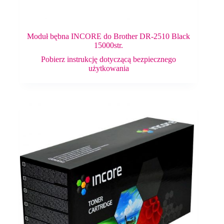
Moduł bębna INCORE do Brother DR-2510 Black
15000str.
Pobierz instrukcję dotyczącą bezpiecznego
użytkowania