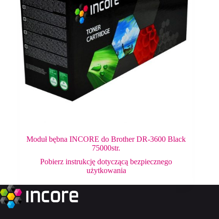
Moduł bębna INCORE do Brother DR-3600 Black
75000str.
Pobierz instrukcję dotyczącą bezpiecznego
użytkowania