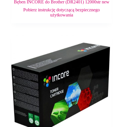
Bęben INCORE do Brother (DR2401) 12000str new
Pobierz instrukcję dotyczącą bezpiecznego
użytkowania