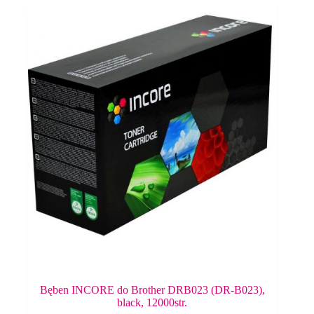
Bęben INCORE do Brother DRB023 (DR-B023),
black, 12000str.