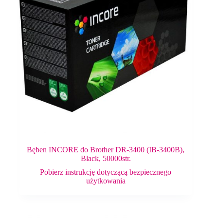
Bęben INCORE do Brother DR-3400 (IB-3400B),
Black, 50000str.
Pobierz instrukcję dotyczącą bezpiecznego
użytkowania