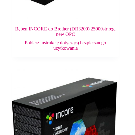
Bęben INCORE do Brother (DR3200) 25000str reg.
new OPC
Pobierz instrukcję dotyczącą bezpiecznego
użytkowania