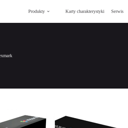
Produkty
Karty charakterystyki
Serwis
Lexmark