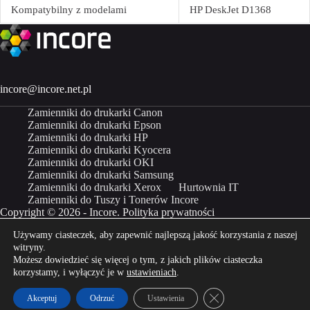
Kompatybilny z modelami
HP DeskJet D1368
incore@incore.net.pl
Zamienniki do drukarki Canon
Zamienniki do drukarki Epson
Zamienniki do drukarki HP
Zamienniki do drukarki Kyocera
Zamienniki do drukarki OKI
Zamienniki do drukarki Samsung
Zamienniki do drukarki Xerox
Hurtownia IT
Zamienniki do Tuszy i Tonerów Incore
Copyright © 2026 - Incore.
Polityka prywatności
Używamy ciasteczek, aby zapewnić najlepszą jakość korzystania z naszej
Właścicielem marki Incore jest Incom Group SA
witryny.
Możesz dowiedzieć się więcej o tym, z jakich plików ciasteczka
Kup Incore na
Kup Incore na
korzystamy, i wyłączyć je w
ustawieniach
.
Zamknij panel powiado
Akceptuj
Odrzuć
Ustawienia