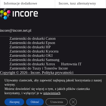
Informacje dodatkowe
Incore, tusz alternatywny
incore@incore.net.pl
Zamienniki do drukarki Canon
Zamienniki do drukarki Epson
Zamienniki do drukarki HP
Zamienniki do drukarki Kyocera
Zamienniki do drukarki OKI
Zamienniki do drukarki Samsung
Zamienniki do drukarki Xerox
Hurtownia IT
Zamienniki do Tuszy i Tonerów Incore
Copyright © 2026 - Incore.
Polityka prywatności
Używamy ciasteczek, aby zapewnić najlepszą jakość korzystania z naszej
Właścicielem marki Incore jest Incom Group SA
witryny.
Możesz dowiedzieć się więcej o tym, z jakich plików ciasteczka
Kup Incore na
Kup Incore na
korzystamy, i wyłączyć je w
ustawieniach
.
Zamknij panel powiado
Akceptuj
Odrzuć
Ustawienia