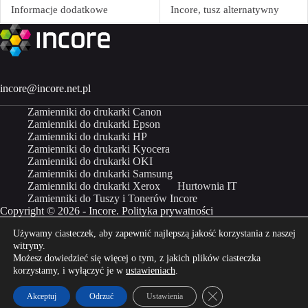
Informacje dodatkowe
Incore, tusz alternatywny
incore@incore.net.pl
Zamienniki do drukarki Canon
Zamienniki do drukarki Epson
Zamienniki do drukarki HP
Zamienniki do drukarki Kyocera
Zamienniki do drukarki OKI
Zamienniki do drukarki Samsung
Zamienniki do drukarki Xerox
Hurtownia IT
Zamienniki do Tuszy i Tonerów Incore
Copyright © 2026 - Incore.
Polityka prywatności
Używamy ciasteczek, aby zapewnić najlepszą jakość korzystania z naszej
Właścicielem marki Incore jest Incom Group SA
witryny.
Możesz dowiedzieć się więcej o tym, z jakich plików ciasteczka
Kup Incore na
Kup Incore na
korzystamy, i wyłączyć je w
ustawieniach
.
Zamknij panel powiado
Akceptuj
Odrzuć
Ustawienia