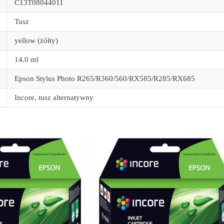
C13T08044011
Tusz
yellow (żółty)
14.0 ml
Epson Stylus Photo R265/R360/560/RX585/R285/RX685
Incore, tusz alternatywny