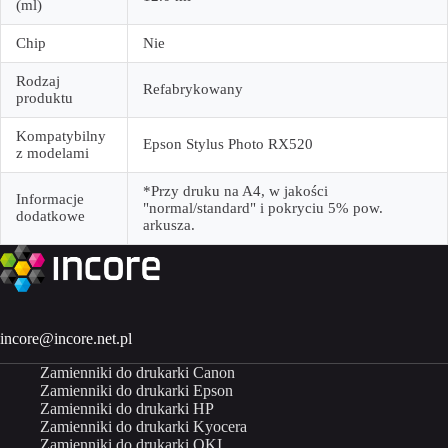
(ml)
Chip
Nie
Rodzaj
Refabrykowany
produktu
Kompatybilny
Epson Stylus Photo RX520
z modelami
*Przy druku na A4, w jakości
Informacje
"normal/standard" i pokryciu 5% pow.
dodatkowe
arkusza.
incore@incore.net.pl
Zamienniki do drukarki Canon
Zamienniki do drukarki Epson
Zamienniki do drukarki HP
Zamienniki do drukarki Kyocera
Zamienniki do drukarki OKI