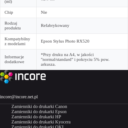
(ml)
Chip
Nie
Rodzaj
Refabrykowany
produktu
Kompatybilny
Epson Stylus Photo RX520
z modelami
*Przy druku na A4, w jakości
Informacje
"normal/standard" i pokryciu 5% pow.
dodatkowe
arkusza.
incore@incore.net.pl
Zamienniki do drukarki Canon
Zamienniki do drukarki Epson
Zamienniki do drukarki HP
Zamienniki do drukarki Kyocera
Zamienniki do drukarki OKI