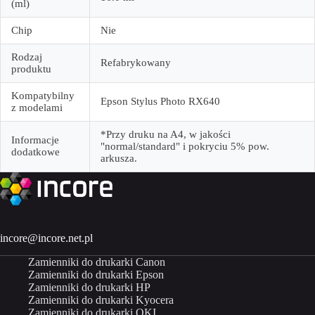
(ml)
Chip
Nie
Rodzaj
Refabrykowany
produktu
Kompatybilny
Epson Stylus Photo RX640
z modelami
*Przy druku na A4, w jakości
Informacje
"normal/standard" i pokryciu 5% pow.
dodatkowe
arkusza.
incore@incore.net.pl
Zamienniki do drukarki Canon
Zamienniki do drukarki Epson
Zamienniki do drukarki HP
Zamienniki do drukarki Kyocera
Zamienniki do drukarki OKI