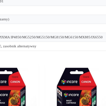
01
czarny)
PIXMA IP4850/MG5250/MG5150/MG8150/MG6150/MX885/IX6550
 zasobnik alternatywny