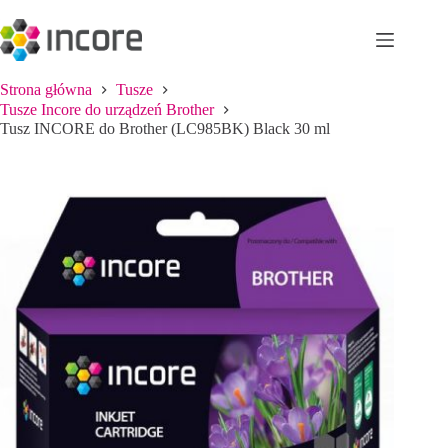
Przejdź
do
treści
Strona główna
Tusze
Tusze Incore do urządzeń Brother
Tusz INCORE do Brother (LC985BK) Black 30 ml