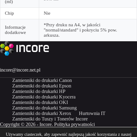
(ml)
Chip
Nie
*Przy druku na A4, w jakości
Informacje
"normal/standard" i pokryciu 5% pow.
dodatkowe
arkusza.
incore@incore.net.pl
Zamienniki do drukarki Canon
Zamienniki do drukarki Epson
Zamienniki do drukarki HP
Zamienniki do drukarki Kyocera
Zamienniki do drukarki OKI
Zamienniki do drukarki Samsung
Zamienniki do drukarki Xerox
Hurtownia IT
Zamienniki do Tuszy i Tonerów Incore
Copyright © 2026 - Incore.
Polityka prywatności
Używamy ciasteczek, aby zapewnić najlepszą jakość korzystania z naszej
Właścicielem marki Incore jest Incom Group SA