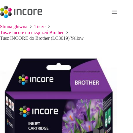
Przejdź
do
treści
Strona główna
Tusze
Tusze Incore do urządzeń Brother
Tusz INCORE do Brother (LC3619) Yellow