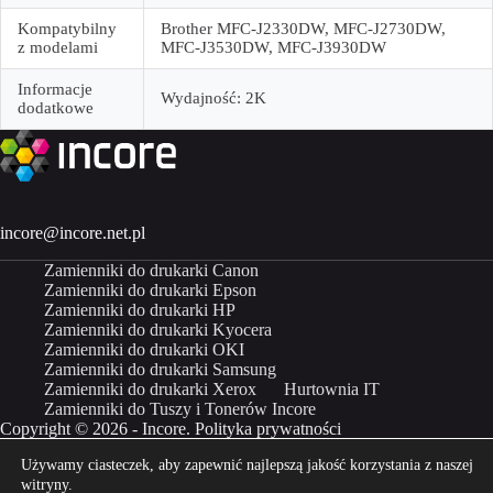
Kompatybilny
Brother MFC-J2330DW, MFC-J2730DW,
z modelami
MFC-J3530DW, MFC-J3930DW
Informacje
Wydajność: 2K
dodatkowe
incore@incore.net.pl
Zamienniki do drukarki Canon
Zamienniki do drukarki Epson
Zamienniki do drukarki HP
Zamienniki do drukarki Kyocera
Zamienniki do drukarki OKI
Zamienniki do drukarki Samsung
Zamienniki do drukarki Xerox
Hurtownia IT
Zamienniki do Tuszy i Tonerów Incore
Copyright © 2026 - Incore.
Polityka prywatności
Używamy ciasteczek, aby zapewnić najlepszą jakość korzystania z naszej
Właścicielem marki Incore jest Incom Group SA
witryny.