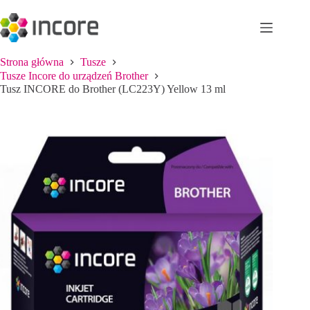
Przejdź
do
treści
Strona główna
Tusze
Tusze Incore do urządzeń Brother
Tusz INCORE do Brother (LC223Y) Yellow 13 ml