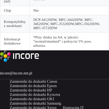
(ml)
Chip
Nie
DCP-J4120DW, MFC-J4420DW, MFC-
Kompatybilny
J4620DW, MFC-J5320DW,MFC-J5620DW,
z modelami
MFC-J5720DW
*Przy druku na A4, w jakości
Informacje
"normal/standard" i pokryciu 5% pow.
dodatkowe
arkusza.
incore@incore.net.pl
Zamienniki do drukarki Canon
Zamienniki do drukarki Epson
Zamienniki do drukarki HP
Zamienniki do drukarki Kyocera
Zamienniki do drukarki OKI
Zamienniki do drukarki Samsung
Zamienniki do drukarki Xerox
Hurtownia IT