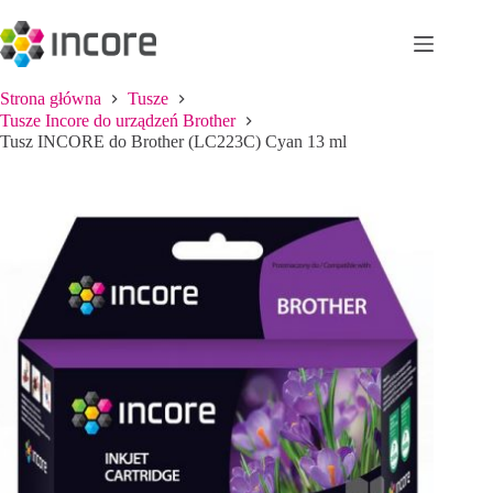
Przejdź
do
treści
Strona główna
Tusze
Tusze Incore do urządzeń Brother
Tusz INCORE do Brother (LC223C) Cyan 13 ml