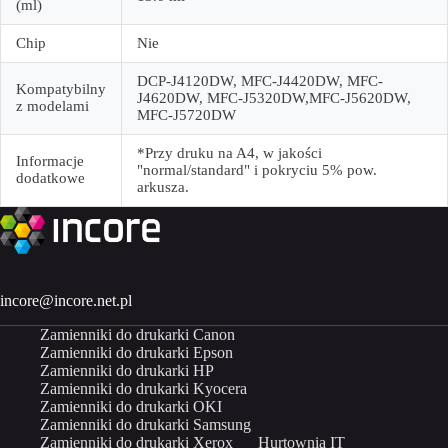
(ml)
Chip
Nie
DCP-J4120DW, MFC-J4420DW, MFC-
Kompatybilny
J4620DW, MFC-J5320DW,MFC-J5620DW,
z modelami
MFC-J5720DW
*Przy druku na A4, w jakości
Informacje
"normal/standard" i pokryciu 5% pow.
dodatkowe
arkusza.
incore@incore.net.pl
Zamienniki do drukarki Canon
Zamienniki do drukarki Epson
Zamienniki do drukarki HP
Zamienniki do drukarki Kyocera
Zamienniki do drukarki OKI
Zamienniki do drukarki Samsung
Zamienniki do drukarki Xerox
Hurtownia IT