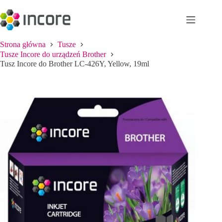
Przejdź
do
treści
Strona główna
Tusze
Tusze Incore do urządzeń Brother
Tusz Incore do Brother LC-426Y, Yellow, 19ml