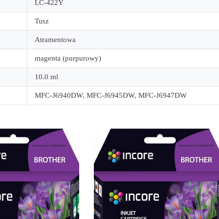
LC-422Y
Tusz
Atramentowa
magenta (purpurowy)
10.0 ml
MFC-J6940DW, MFC-J6945DW, MFC-J6947DW