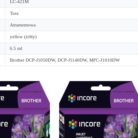
LC-421M
Tusz
Atramentowa
yellow (żółty)
6.5 ml
Brother DCP-J1050DW, DCP-J1140DW, MFC-J1010DW