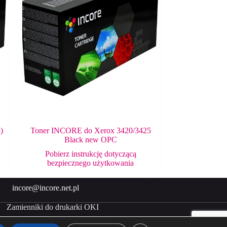
)
Toner INCORE do Xerox 3420/3425
Black new OPC
Pobierz instrukcję dotyczącą
bezpiecznego użytkowania
incore@incore.net.pl
Zamienniki do drukarki OKI