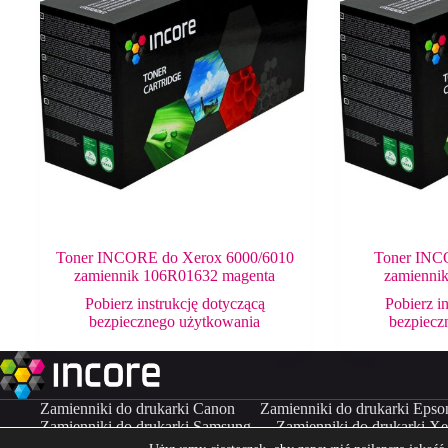
Toner INCORE do Xerox 6000/6010
Toner INC
zamiennik 106R01632 magenta
zamienni
Pobierz instrukcję dotyczącą
Pobierz i
bezpiecznego użytkowania
bezpiecz
Zamienniki do drukarki Canon
Zamienniki do drukarki Epso
Zamienniki do drukarki Samsung
Zamienniki do drukarki X