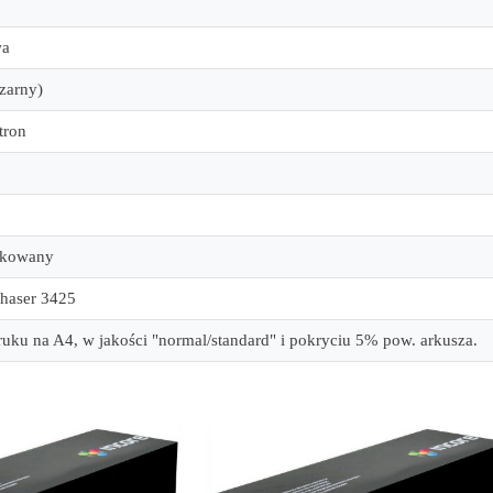
wa
czarny)
tron
ykowany
haser 3425
ruku na A4, w jakości "normal/standard" i pokryciu 5% pow. arkusza.