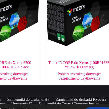
ORE do Xerox 6500
Toner INCORE do Xerox (106R01633
k 106R01604 black
Yellow 1000str reg.
nstrukcję dotyczącą
Pobierz instrukcję dotyczącą
nego użytkowania
bezpiecznego użytkowania
n
Zamienniki do drukarki HP
Zamienniki do drukarki Kyocera
erox
Hurtownia IT
Zamienniki do Tuszy i Tonerów Incore