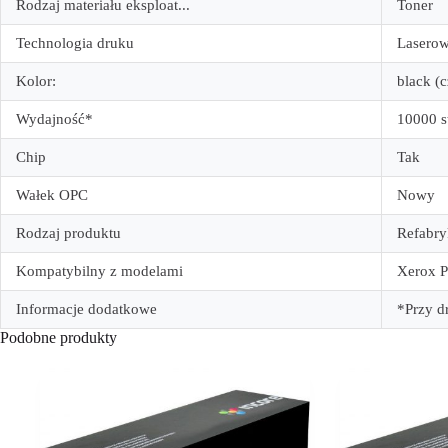
Rodzaj materiału eksploat...
Toner
Technologia druku
Lasero
Kolor:
black (
Wydajność*
10000 s
Chip
Tak
Wałek OPC
Nowy
Rodzaj produktu
Refabr
Kompatybilny z modelami
Xerox P
Informacje dodatkowe
*Przy d
Podobne produkty