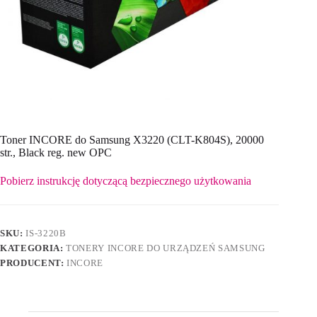
Toner INCORE do Samsung X3220 (CLT-K804S), 20000
str., Black reg. new OPC
Pobierz instrukcję dotyczącą bezpiecznego użytkowania
SKU:
IS-3220B
KATEGORIA:
TONERY INCORE DO URZĄDZEŃ SAMSUNG
PRODUCENT:
INCORE