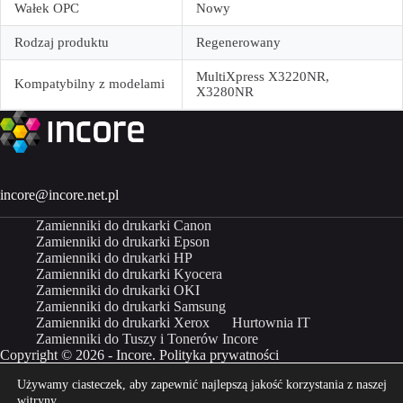
Wałek OPC
Nowy
Rodzaj produktu
Regenerowany
MultiXpress X3220NR,
Kompatybilny z modelami
X3280NR
incore@incore.net.pl
Zamienniki do drukarki Canon
Zamienniki do drukarki Epson
Zamienniki do drukarki HP
Zamienniki do drukarki Kyocera
Zamienniki do drukarki OKI
Zamienniki do drukarki Samsung
Zamienniki do drukarki Xerox
Hurtownia IT
Zamienniki do Tuszy i Tonerów Incore
Copyright © 2026 - Incore.
Polityka prywatności
Używamy ciasteczek, aby zapewnić najlepszą jakość korzystania z naszej
Właścicielem marki Incore jest Incom Group SA
witryny.