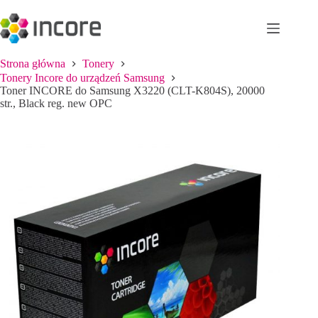
Przejdź
do
treści
Strona główna
Tonery
Tonery Incore do urządzeń Samsung
Toner INCORE do Samsung X3220 (CLT-K804S), 20000
str., Black reg. new OPC