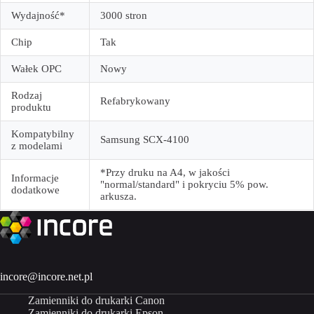
Wydajność*
3000 stron
Chip
Tak
Wałek OPC
Nowy
Rodzaj
Refabrykowany
produktu
Kompatybilny
Samsung SCX-4100
z modelami
*Przy druku na A4, w jakości
Informacje
"normal/standard" i pokryciu 5% pow.
dodatkowe
arkusza.
incore@incore.net.pl
Zamienniki do drukarki Canon
Zamienniki do drukarki Epson