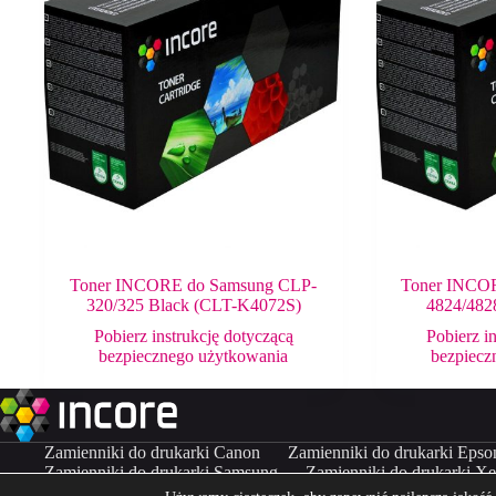
Toner INCORE do Samsung CLP-
Toner INCO
320/325 Black (CLT-K4072S)
4824/482
Pobierz instrukcję dotyczącą
Pobierz i
bezpiecznego użytkowania
bezpiecz
Zamienniki do drukarki Canon
Zamienniki do drukarki Epso
Zamienniki do drukarki Samsung
Zamienniki do drukarki X