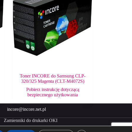
Toner INCORE do Samsung CLP-
320/325 Magenta (CLT-M4072S)
Pobierz instrukcję dotyczącą
bezpiecznego użytkowania
incore@incore.net.pl
Zamienniki do drukarki OKI