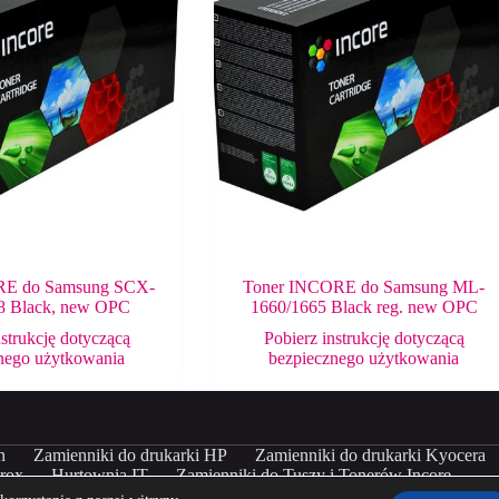
RE do Samsung SCX-
Toner INCORE do Samsung ML-
8 Black, new OPC
1660/1665 Black reg. new OPC
nstrukcję dotyczącą
Pobierz instrukcję dotyczącą
nego użytkowania
bezpiecznego użytkowania
n
Zamienniki do drukarki HP
Zamienniki do drukarki Kyocera
erox
Hurtownia IT
Zamienniki do Tuszy i Tonerów Incore