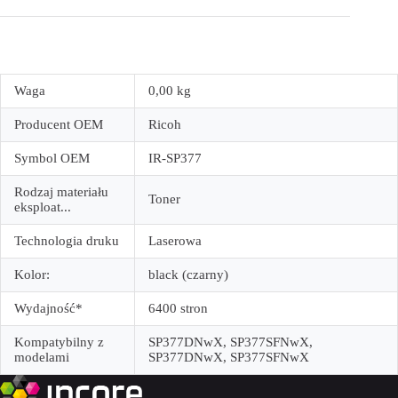
Waga
0,00 kg
Producent OEM
Ricoh
Symbol OEM
IR-SP377
Rodzaj materiału
Toner
eksploat...
Technologia druku
Laserowa
Kolor:
black (czarny)
Wydajność*
6400 stron
Kompatybilny z
SP377DNwX, SP377SFNwX,
modelami
SP377DNwX, SP377SFNwX