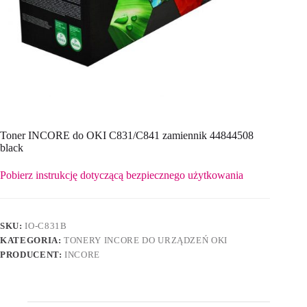
Toner INCORE do OKI C831/C841 zamiennik 44844508
black
Pobierz instrukcję dotyczącą bezpiecznego użytkowania
SKU:
IO-C831B
KATEGORIA:
TONERY INCORE DO URZĄDZEŃ OKI
PRODUCENT:
INCORE