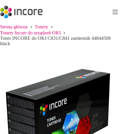
Przejdź
do
treści
Strona główna
Tonery
Tonery Incore do urządzeń OKI
Toner INCORE do OKI C831/C841 zamiennik 44844508
black