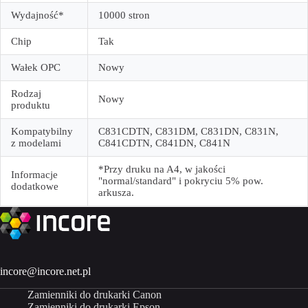
Wydajność*
10000 stron
Chip
Tak
Wałek OPC
Nowy
Rodzaj
Nowy
produktu
Kompatybilny
C831CDTN, C831DM, C831DN, C831N,
z modelami
C841CDTN, C841DN, C841N
*Przy druku na A4, w jakości
Informacje
"normal/standard" i pokryciu 5% pow.
dodatkowe
arkusza.
incore@incore.net.pl
Zamienniki do drukarki Canon
Zamienniki do drukarki Epson