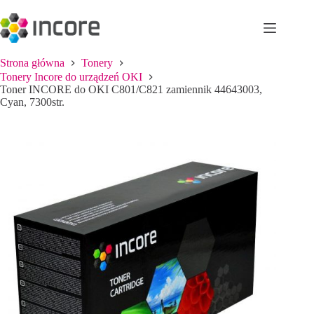
Przejdź
do
treści
Strona główna
Tonery
Tonery Incore do urządzeń OKI
Toner INCORE do OKI C801/C821 zamiennik 44643003,
Cyan, 7300str.