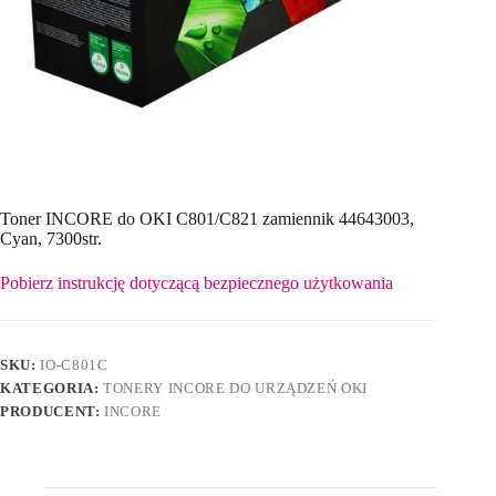
Toner INCORE do OKI C801/C821 zamiennik 44643003,
Cyan, 7300str.
Pobierz instrukcję dotyczącą bezpiecznego użytkowania
SKU:
IO-C801C
KATEGORIA:
TONERY INCORE DO URZĄDZEŃ OKI
PRODUCENT:
INCORE