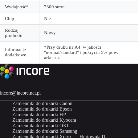
Wydajność*
7300 stron
Chip
Nie
Rodzaj
Nowy
produktu
*Przy druku na A4, w jakości
Informacje
"normal/standard" i pokryciu 5% pow.
dodatkowe
arkusza.
incore@incore.net.pl
Zamienniki do drukarki Canon
Zamienniki do drukarki Epson
Zamienniki do drukarki HP
Zamienniki do drukarki Kyocera
Zamienniki do drukarki OKI
Zamienniki do drukarki Samsung
Zamienniki do drukarki Xerox
Hurtownia IT