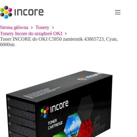
Przejdź
do
treści
Strona główna
Tonery
Tonery Incore do urządzeń OKI
Toner INCORE do OKI C5850 zamiennik 43865723, Cyan,
6000str.