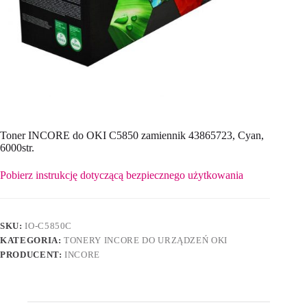
Toner INCORE do OKI C5850 zamiennik 43865723, Cyan,
6000str.
Pobierz instrukcję dotyczącą bezpiecznego użytkowania
SKU:
IO-C5850C
KATEGORIA:
TONERY INCORE DO URZĄDZEŃ OKI
PRODUCENT:
INCORE