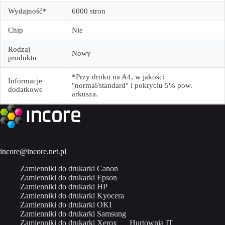
Wydajność*
6000 stron
Chip
Nie
Rodzaj
Nowy
produktu
*Przy druku na A4, w jakości
Informacje
"normal/standard" i pokryciu 5% pow.
dodatkowe
arkusza.
incore@incore.net.pl
Zamienniki do drukarki Canon
Zamienniki do drukarki Epson
Zamienniki do drukarki HP
Zamienniki do drukarki Kyocera
Zamienniki do drukarki OKI
Zamienniki do drukarki Samsung
Zamienniki do drukarki Xerox
Hurtownia IT