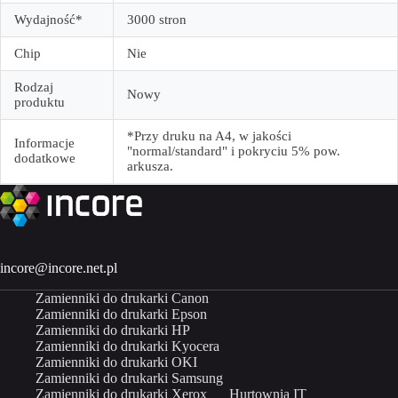
Wydajność*
3000 stron
Chip
Nie
Rodzaj
Nowy
produktu
*Przy druku na A4, w jakości
Informacje
"normal/standard" i pokryciu 5% pow.
dodatkowe
arkusza.
incore@incore.net.pl
Zamienniki do drukarki Canon
Zamienniki do drukarki Epson
Zamienniki do drukarki HP
Zamienniki do drukarki Kyocera
Zamienniki do drukarki OKI
Zamienniki do drukarki Samsung
Zamienniki do drukarki Xerox
Hurtownia IT