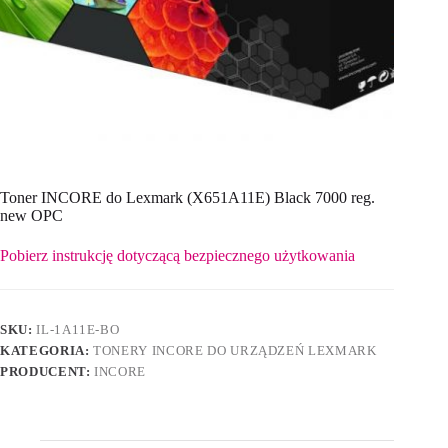
Toner INCORE do Lexmark (X651A11E) Black 7000 reg.
new OPC
Pobierz instrukcję dotyczącą bezpiecznego użytkowania
SKU:
IL-1A11E-BO
KATEGORIA:
TONERY INCORE DO URZĄDZEŃ LEXMARK
PRODUCENT:
INCORE