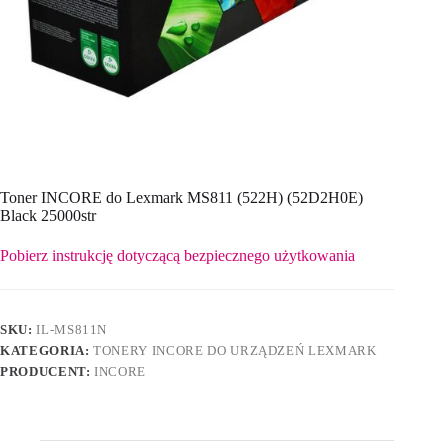
Toner INCORE do Lexmark MS811 (522H) (52D2H0E)
Black 25000str
Pobierz instrukcję dotyczącą bezpiecznego użytkowania
SKU:
IL-MS811N
KATEGORIA:
TONERY INCORE DO URZĄDZEŃ LEXMARK
PRODUCENT:
INCORE