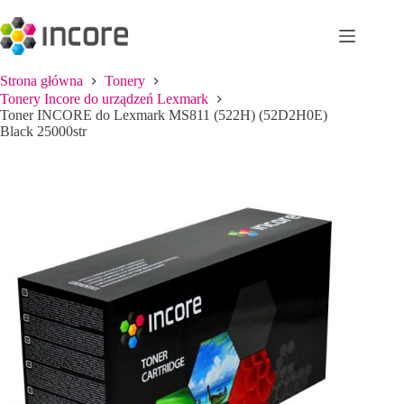
Przejdź
do
treści
Strona główna
Tonery
Tonery Incore do urządzeń Lexmark
Toner INCORE do Lexmark MS811 (522H) (52D2H0E)
Black 25000str