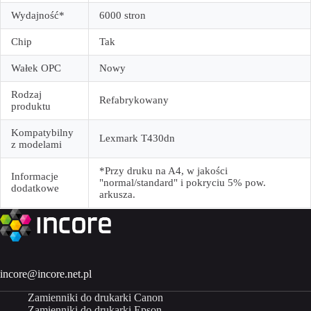
Wydajność*
6000 stron
Chip
Tak
Wałek OPC
Nowy
Rodzaj
Refabrykowany
produktu
Kompatybilny
Lexmark T430dn
z modelami
*Przy druku na A4, w jakości
Informacje
"normal/standard" i pokryciu 5% pow.
dodatkowe
arkusza.
incore@incore.net.pl
Zamienniki do drukarki Canon
Zamienniki do drukarki Epson