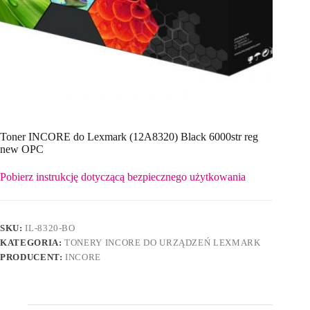
Toner INCORE do Lexmark (12A8320) Black 6000str reg
new OPC
Pobierz instrukcję dotyczącą bezpiecznego użytkowania
SKU:
IL-8320-BO
KATEGORIA:
TONERY INCORE DO URZĄDZEŃ LEXMARK
PRODUCENT:
INCORE