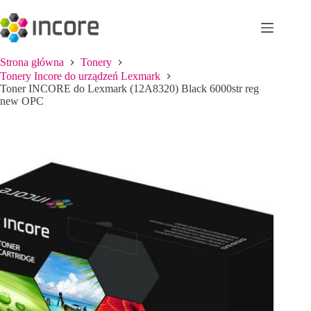
Przejdź
do
treści
Strona główna
Tonery
Tonery Incore do urządzeń Lexmark
Toner INCORE do Lexmark (12A8320) Black 6000str reg
new OPC