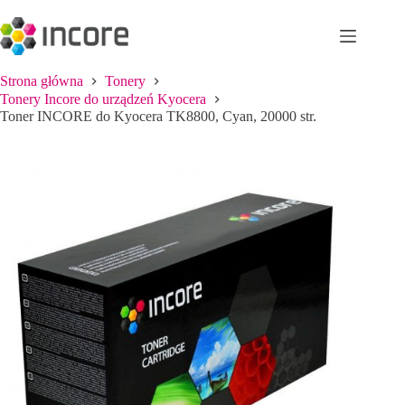
Przejdź
do
treści
Strona główna
Tonery
Tonery Incore do urządzeń Kyocera
Toner INCORE do Kyocera TK8800, Cyan, 20000 str.