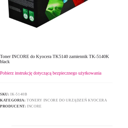
Toner INCORE do Kyocera TK5140 zamiennik TK-5140K
black
Pobierz instrukcję dotyczącą bezpiecznego użytkowania
SKU:
IK-5140B
KATEGORIA:
TONERY INCORE DO URZĄDZEŃ KYOCERA
PRODUCENT:
INCORE