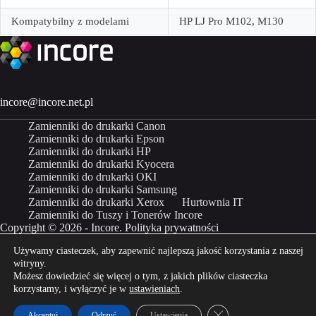
Kompatybilny z modelami
HP LJ Pro M102, M130
incore@incore.net.pl
Zamienniki do drukarki Canon
Zamienniki do drukarki Epson
Zamienniki do drukarki HP
Zamienniki do drukarki Kyocera
Zamienniki do drukarki OKI
Zamienniki do drukarki Samsung
Zamienniki do drukarki Xerox
Hurtownia IT
Zamienniki do Tuszy i Tonerów Incore
Copyright © 2026 - Incore.
Polityka prywatności
Używamy ciasteczek, aby zapewnić najlepszą jakość korzystania z naszej
Właścicielem marki Incore jest Incom Group SA
witryny.
Możesz dowiedzieć się więcej o tym, z jakich plików ciasteczka
Kup Incore na
Kup Incore na
korzystamy, i wyłączyć je w
ustawieniach
.
Zamknij panel powiado
Akceptuj
Odrzuć
Ustawienia