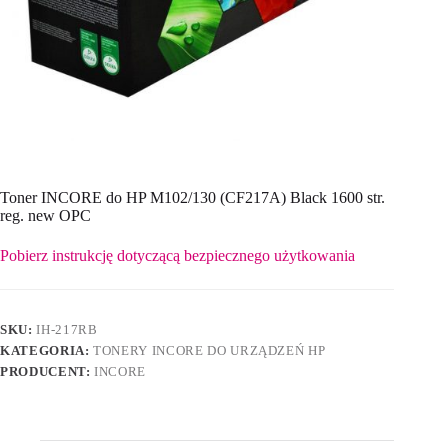
Toner INCORE do HP M102/130 (CF217A) Black 1600 str.
reg. new OPC
Pobierz instrukcję dotyczącą bezpiecznego użytkowania
SKU:
IH-217RB
KATEGORIA:
TONERY INCORE DO URZĄDZEŃ HP
PRODUCENT:
INCORE