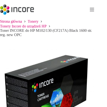
Przejdź
do
treści
Strona główna
Tonery
Tonery Incore do urządzeń HP
Toner INCORE do HP M102/130 (CF217A) Black 1600 str.
reg. new OPC