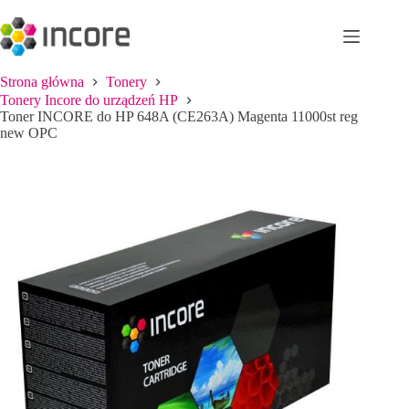
Przejdź
do
treści
Strona główna
Tonery
Tonery Incore do urządzeń HP
Toner INCORE do HP 648A (CE263A) Magenta 11000st reg
new OPC