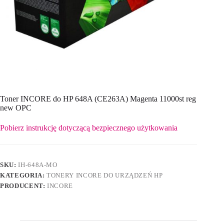
Toner INCORE do HP 648A (CE263A) Magenta 11000st reg
new OPC
Pobierz instrukcję dotyczącą bezpiecznego użytkowania
SKU:
IH-648A-MO
KATEGORIA:
TONERY INCORE DO URZĄDZEŃ HP
PRODUCENT:
INCORE