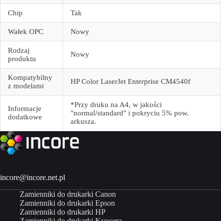
Chip
Tak
Wałek OPC
Nowy
Rodzaj
Nowy
produktu
Kompatybilny
HP Color LaserJet Enterprise CM4540f
z modelami
*Przy druku na A4, w jakości
Informacje
"normal/standard" i pokryciu 5% pow.
dodatkowe
arkusza.
incore@incore.net.pl
Zamienniki do drukarki Canon
Zamienniki do drukarki Epson
Zamienniki do drukarki HP
Zamienniki do drukarki Kyocera