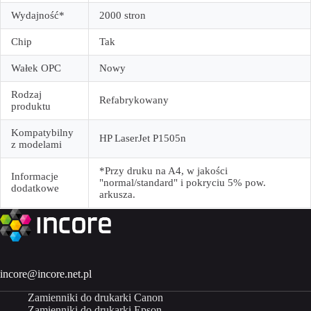
Wydajność*
2000 stron
Chip
Tak
Wałek OPC
Nowy
Rodzaj
Refabrykowany
produktu
Kompatybilny
HP LaserJet P1505n
z modelami
*Przy druku na A4, w jakości
Informacje
"normal/standard" i pokryciu 5% pow.
dodatkowe
arkusza.
incore@incore.net.pl
Zamienniki do drukarki Canon
Zamienniki do drukarki Epson