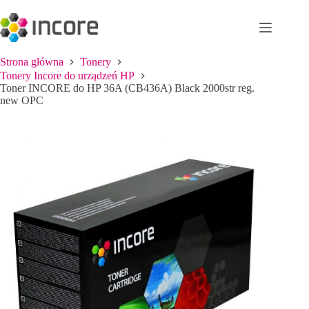
Przejdź
do
treści
Strona główna
Tonery
Tonery Incore do urządzeń HP
Toner INCORE do HP 36A (CB436A) Black 2000str reg.
new OPC