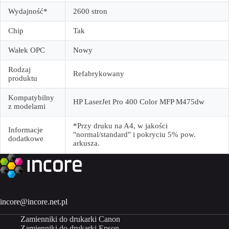
Wydajność*
2600 stron
Chip
Tak
Wałek OPC
Nowy
Rodzaj
Refabrykowany
produktu
Kompatybilny
HP LaserJet Pro 400 Color MFP M475dw
z modelami
*Przy druku na A4, w jakości
Informacje
"normal/standard" i pokryciu 5% pow.
dodatkowe
arkusza.
incore@incore.net.pl
Zamienniki do drukarki Canon
Zamienniki do drukarki Epson