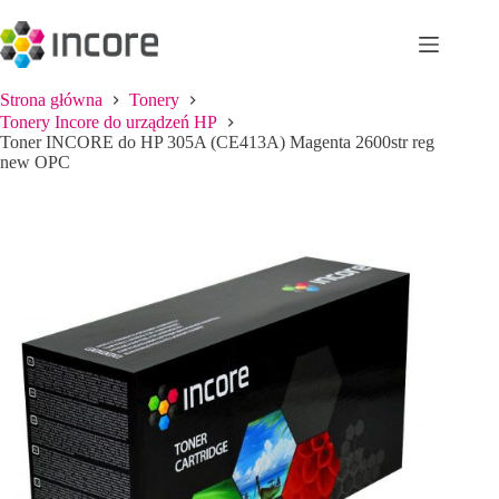
Przejdź
do
treści
Strona główna
Tonery
Tonery Incore do urządzeń HP
Toner INCORE do HP 305A (CE413A) Magenta 2600str reg
new OPC