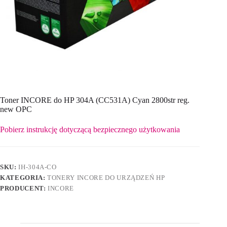
Toner INCORE do HP 304A (CC531A) Cyan 2800str reg.
new OPC
Pobierz instrukcję dotyczącą bezpiecznego użytkowania
SKU:
IH-304A-CO
KATEGORIA:
TONERY INCORE DO URZĄDZEŃ HP
PRODUCENT:
INCORE