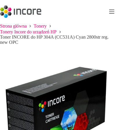
Przejdź
do
treści
Strona główna
Tonery
Tonery Incore do urządzeń HP
Toner INCORE do HP 304A (CC531A) Cyan 2800str reg.
new OPC