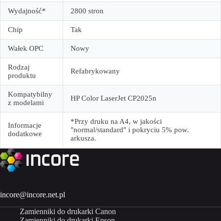
Wydajność*
2800 stron
Chip
Tak
Wałek OPC
Nowy
Rodzaj
Refabrykowany
produktu
Kompatybilny
HP Color LaserJet CP2025n
z modelami
*Przy druku na A4, w jakości
Informacje
"normal/standard" i pokryciu 5% pow.
dodatkowe
arkusza.
incore@incore.net.pl
Zamienniki do drukarki Canon
Zamienniki do drukarki Epson