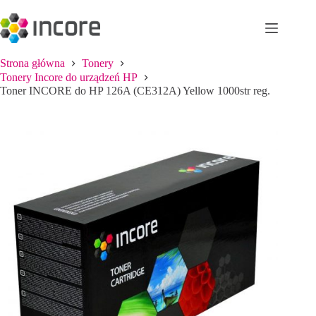
Przejdź
do
treści
Strona główna
Tonery
Tonery Incore do urządzeń HP
Toner INCORE do HP 126A (CE312A) Yellow 1000str reg.