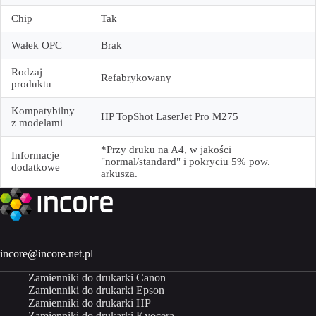
Chip
Tak
Wałek OPC
Brak
Rodzaj
Refabrykowany
produktu
Kompatybilny
HP TopShot LaserJet Pro M275
z modelami
*Przy druku na A4, w jakości
Informacje
"normal/standard" i pokryciu 5% pow.
dodatkowe
arkusza.
incore@incore.net.pl
Zamienniki do drukarki Canon
Zamienniki do drukarki Epson
Zamienniki do drukarki HP
Zamienniki do drukarki Kyocera