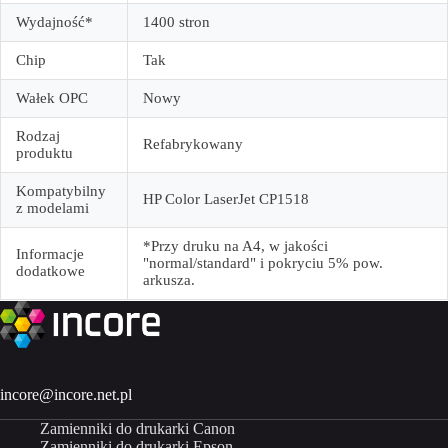
Wydajność*
1400 stron
Chip
Tak
Wałek OPC
Nowy
Rodzaj
Refabrykowany
produktu
Kompatybilny
HP Color LaserJet CP1518
z modelami
*Przy druku na A4, w jakości
Informacje
"normal/standard" i pokryciu 5% pow.
dodatkowe
arkusza.
incore@incore.net.pl
Zamienniki do drukarki Canon
Zamienniki do drukarki Epson