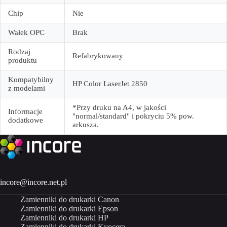
Chip
Nie
Wałek OPC
Brak
Rodzaj
Refabrykowany
produktu
Kompatybilny
HP Color LaserJet 2850
z modelami
*Przy druku na A4, w jakości
Informacje
"normal/standard" i pokryciu 5% pow.
dodatkowe
arkusza.
incore@incore.net.pl
Zamienniki do drukarki Canon
Zamienniki do drukarki Epson
Zamienniki do drukarki HP
Zamienniki do drukarki Kyocera