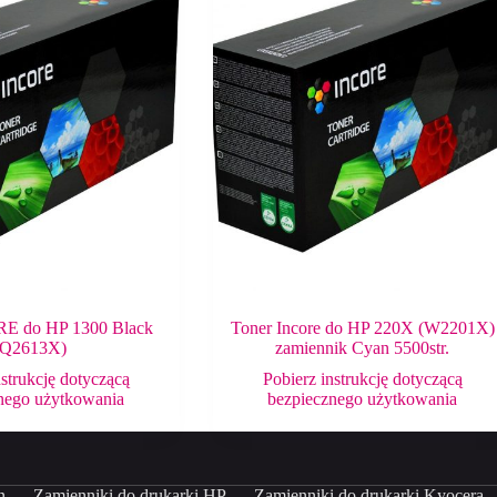
E do HP 1300 Black
Toner Incore do HP 220X (W2201X)
(Q2613X)
zamiennik Cyan 5500str.
nstrukcję dotyczącą
Pobierz instrukcję dotyczącą
nego użytkowania
bezpiecznego użytkowania
n
Zamienniki do drukarki HP
Zamienniki do drukarki Kyocera