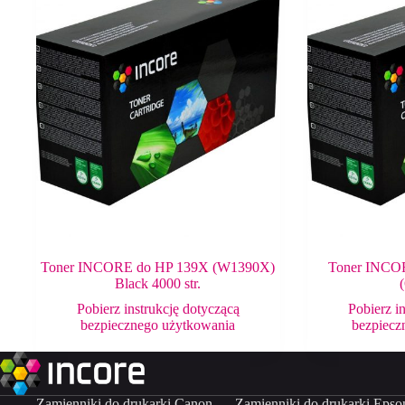
Toner INCORE do HP 139X (W1390X)
Toner INCOR
Black 4000 str.
Pobierz instrukcję dotyczącą
Pobierz i
bezpiecznego użytkowania
bezpiecz
Zamienniki do drukarki Canon
Zamienniki do drukarki Epso