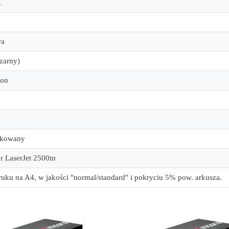
A
wa
czarny)
ron
ykowany
r LaserJet 2500tn
ruku na A4, w jakości "normal/standard" i pokryciu 5% pow. arkusza.