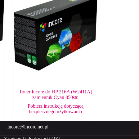
Toner Incore do HP 216A (W2411A)
zamiennik Cyan 850str.
Pobierz instrukcję dotyczącą
bezpiecznego użytkowania
incore@incore.net.pl
Zamienniki do drukarki OKI