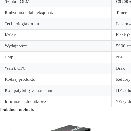
Symbol OEM
C9700
Rodzaj materiału eksploat...
Toner
Technologia druku
Lasero
Kolor:
black (
Wydajność*
5000 st
Chip
Nie
Wałek OPC
Brak
Rodzaj produktu
Refabr
Kompatybilny z modelami
HP Colo
Informacje dodatkowe
*Przy d
Podobne produkty