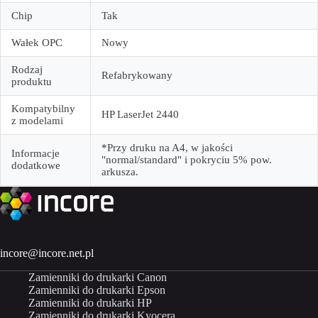
Chip
Tak
Wałek OPC
Nowy
Rodzaj
Refabrykowany
produktu
Kompatybilny
HP LaserJet 2440
z modelami
*Przy druku na A4, w jakości
Informacje
"normal/standard" i pokryciu 5% pow.
dodatkowe
arkusza.
incore@incore.net.pl
Zamienniki do drukarki Canon
Zamienniki do drukarki Epson
Zamienniki do drukarki HP
Zamienniki do drukarki Kyocera