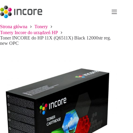
Przejdź
do
treści
Strona główna
Tonery
Tonery Incore do urządzeń HP
Toner INCORE do HP 11X (Q6511X) Black 12000str reg.
new OPC