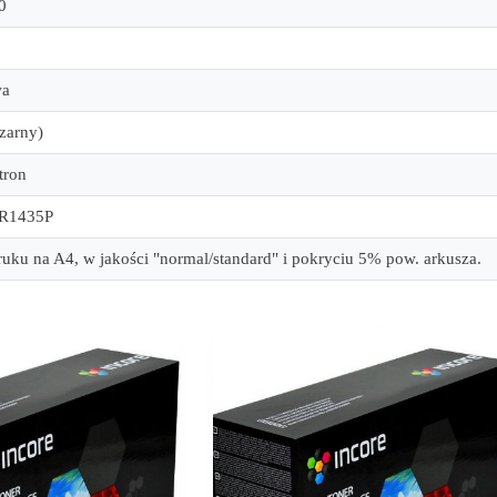
0
wa
czarny)
tron
iR1435P
ruku na A4, w jakości "normal/standard" i pokryciu 5% pow. arkusza.