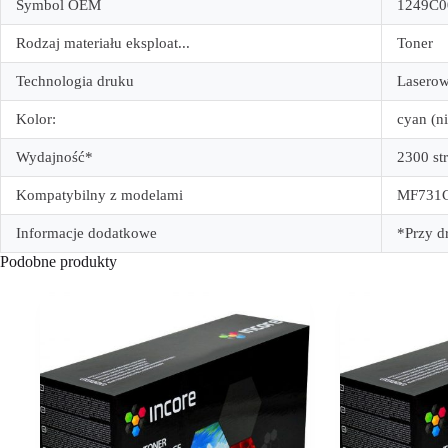
Symbol OEM
1249C0
Rodzaj materiału eksploat...
Toner
Technologia druku
Lasero
Kolor:
cyan (ni
Wydajność*
2300 st
Kompatybilny z modelami
MF731C
Informacje dodatkowe
*Przy d
Podobne produkty