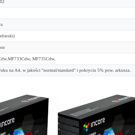
02
wa
ebieski)
ron
dw,MF733Cdw, MF735Cdw,
ruku na A4, w jakości "normal/standard" i pokryciu 5% pow. arkusza.