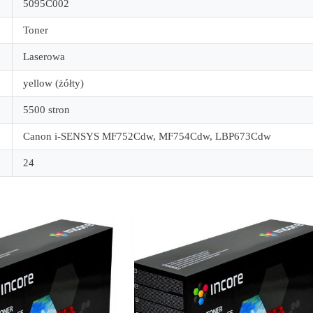
5095C002
Toner
Laserowa
yellow (żółty)
5500 stron
Canon i-SENSYS MF752Cdw, MF754Cdw, LBP673Cdw
24