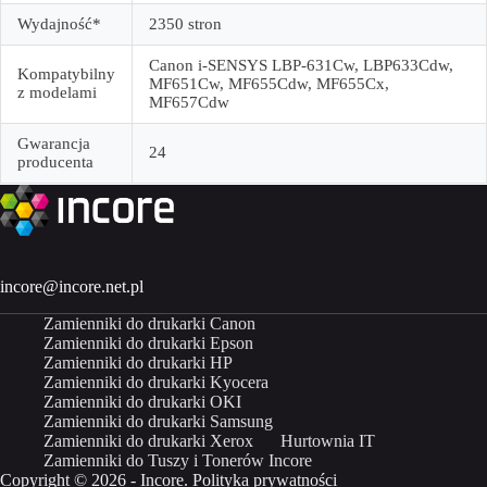
Wydajność*
2350 stron
Canon i-SENSYS LBP-631Cw, LBP633Cdw,
Kompatybilny
MF651Cw, MF655Cdw, MF655Cx,
z modelami
MF657Cdw
Gwarancja
24
producenta
incore@incore.net.pl
Zamienniki do drukarki Canon
Zamienniki do drukarki Epson
Zamienniki do drukarki HP
Zamienniki do drukarki Kyocera
Zamienniki do drukarki OKI
Zamienniki do drukarki Samsung
Zamienniki do drukarki Xerox
Hurtownia IT
Zamienniki do Tuszy i Tonerów Incore
Copyright © 2026 - Incore.
Polityka prywatności