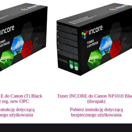
E do Canon (T) Black
Toner INCORE do Canon NP1010 Bla
r reg. new OPC
(dwupak)
nstrukcję dotyczącą
Pobierz instrukcję dotyczącą
nego użytkowania
bezpiecznego użytkowania