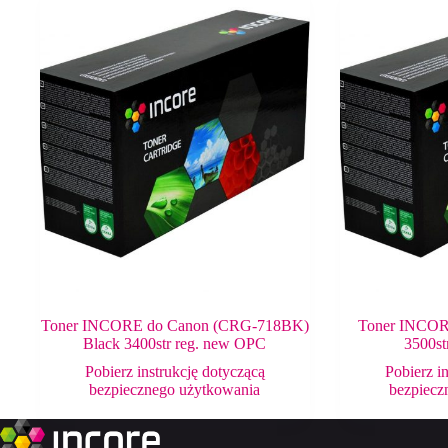
Toner INCORE do Canon (CRG-718BK)
Toner INCOR
Black 3400str reg. new OPC
3500st
Pobierz instrukcję dotyczącą
Pobierz i
bezpiecznego użytkowania
bezpiecz