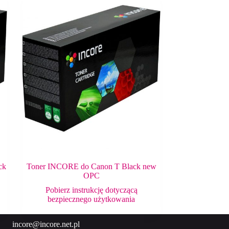
ck
Toner INCORE do Canon T Black new
OPC
Pobierz instrukcję dotyczącą
bezpiecznego użytkowania
incore@incore.net.pl