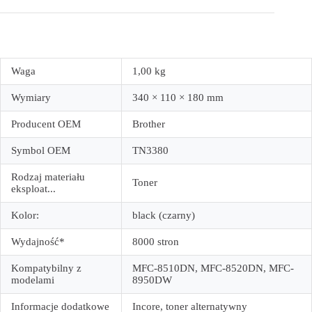
Waga
1,00 kg
Wymiary
340 × 110 × 180 mm
Producent OEM
Brother
Symbol OEM
TN3380
Rodzaj materiału
Toner
eksploat...
Kolor:
black (czarny)
Wydajność*
8000 stron
Kompatybilny z
MFC-8510DN, MFC-8520DN, MFC-
modelami
8950DW
Informacje dodatkowe
Incore, toner alternatywny