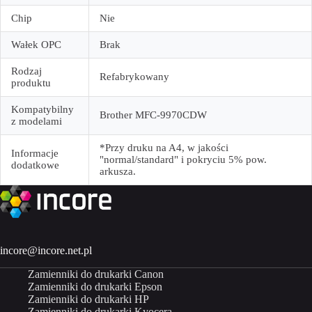
Chip
Nie
Wałek OPC
Brak
Rodzaj
Refabrykowany
produktu
Kompatybilny
Brother MFC-9970CDW
z modelami
*Przy druku na A4, w jakości
Informacje
"normal/standard" i pokryciu 5% pow.
dodatkowe
arkusza.
incore@incore.net.pl
Zamienniki do drukarki Canon
Zamienniki do drukarki Epson
Zamienniki do drukarki HP
Zamienniki do drukarki Kyocera